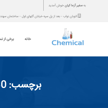
به
سفیر آزما کیان
خوش آمدید
اتوبان نواب – بعد از پل سپه خیابان گلهای اول – ساختمان سهند – طبقه 6 –
خانه
برخی از نم
برچسب:
30