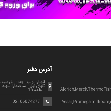
آدرس دفتر
اتوبان نواب – بعد از پل سپه 
Aldrich
,
Merck
,
ThermoFis
– واحد 15
02166074277
Aesar
,
Promega
,
millipore
,