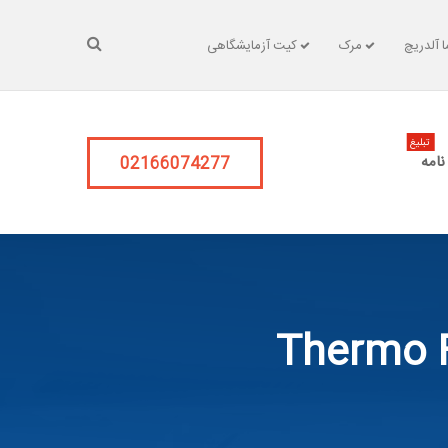
 آلدریچ
مرک
کیت آزمایشگاهی
تبلیغ
نامه
02166074277
Thermo F