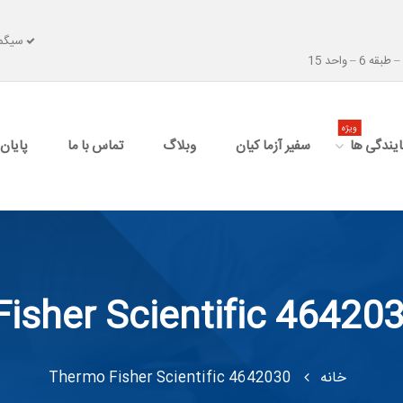
سیگما
 واحد 15
ویژه
ایندگی ها
سفیر آزما کیان
وبلاگ
تماس با ما
پایان 
isher Scientific 46420
خانه
Thermo Fisher Scientific 4642030