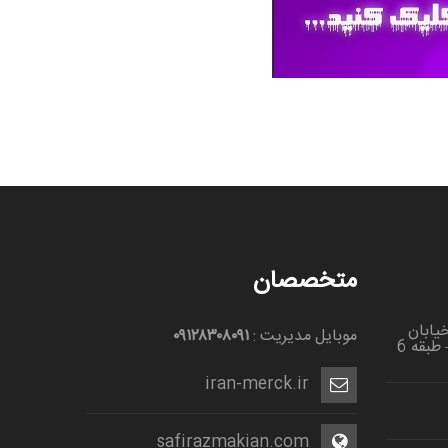
متخصصان
خیابان
موبایل مدیریت :
۰۹۱۲۸۳۰۸۰۹۱
گلهای اول – ساختمان سهند – طبقه 6
iran-merck.ir
safirazmakian.com